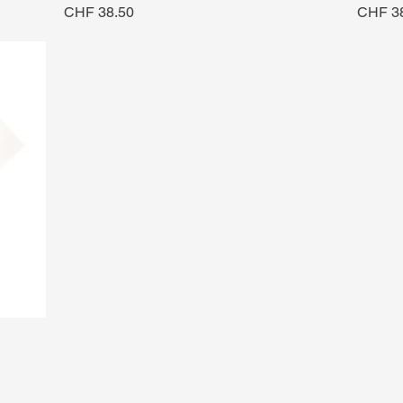
Preis
Preis
CHF 38.50
CHF 3