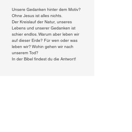
Unsere Gedanken hinter dem Motiv?
Ohne Jesus ist alles nichts.
Der Kreislauf der Natur, unseres
Lebens und unserer Gedanken ist
schier endlos. Warum aber leben wir
auf dieser Erde? Für wen oder was
leben wir? Wohin gehen wir nach
unserem Tod?
In der Bibel findest du die Antwort!
PRODUKTINFO
Beschreibung:
RÜCKGABERICHTLINIE
Dieses hochwertige T-Shirt basiert auf
einem Grundshirt von "Stanley & Stella",
Wir bieten aktuell keine Rücksendungen
einem Hersteller, der für nachhaltige
VERSANDINFO
oder Umtausche an.
Textilien und hohe Transparenz bekannt ist.
Die verwendete Baumwolle ist vollständig
3-5 Werktage
rückverfolgbar – bis auf das Feld.